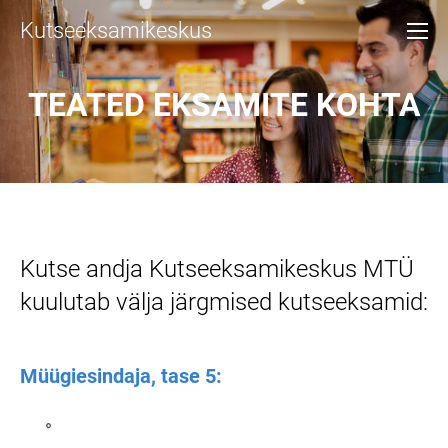
Kutseeksamikeskus
TEATED EKSAMITE KOHTA
Kutse andja Kutseeksamikeskus MTÜ
kuulutab välja järgmised kutseeksamid:
Müügiesindaja, tase 5: